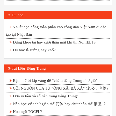
Du học
5 suất học bổng toàn phần cho công dân Việt Nam đi đào
tạo tại Nhật Bản
Đừng khoe tài hay cười thân mật khi thi Nói IELTS
Du học là sướng hay khổ?
Tài Liệu Tiếng Trung
Bật mí 7 bí kíp vàng để “chém tiếng Trung như gió”
CỘI NGUỒN CỦA TỪ “ÔNG XÃ, BÀ XÃ” (老公，老婆)
Đơn vị tiền và số tiền trong tiếng Trung:
Nên học viết chữ giản thể 简体 hay chữ phồn thể 繁體 ？
Hoa ngữ TOCFL?