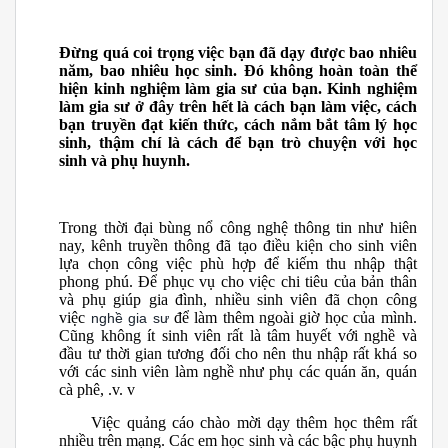
Đừng quá coi trọng việc bạn đã dạy được bao nhiêu
năm, bao nhiêu học sinh. Đó không hoàn toàn thể
hiện kinh nghiệm làm gia sư của bạn. Kinh nghiệm
làm gia sư ở đây trên hết là cách bạn làm việc, cách
bạn truyền đạt kiến thức, cách nắm bắt tâm lý học
sinh, thậm chí là cách để bạn trò chuyện với học
sinh và phụ huynh.
Trong thời đại bùng nổ công nghệ thông tin như hiên
nay, kênh truyền thông đã tạo điều kiện cho sinh viên
lựa chọn công việc phù hợp để kiếm thu nhập thật
phong phú. Để phục vụ cho việc chi tiêu của bản thân
và phụ giúp gia đình, nhiều sinh viên đã chọn công
việc
để làm thêm ngoài giờ học của mình.
nghề gia sư
Cũng không ít sinh viên rất là tâm huyết với nghề và
đầu tư thời gian tương đối cho nên thu nhập rất khá so
với các sinh viên làm nghề như phụ các quán ăn, quán
cà phê, .v. v
Việc quảng cáo chào mời dạy thêm học thêm rất
nhiều trên mạng. Các em học sinh và các bậc phụ huynh