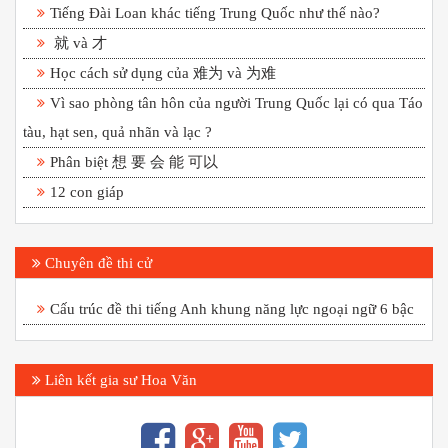
Tiếng Đài Loan khác tiếng Trung Quốc như thế nào?
就 và 才
Học cách sử dụng của 难为 và 为难
Vì sao phòng tân hôn của người Trung Quốc lại có qua Táo
tàu, hạt sen, quả nhãn và lạc ?
Phân biệt 想 要 会 能 可以
12 con giáp
Chuyên đề thi cử
Cấu trúc đề thi tiếng Anh khung năng lực ngoại ngữ 6 bậc
Liên kết gia sư Hoa Văn