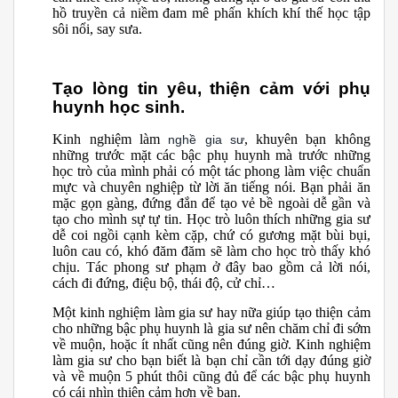
hồ truyền cả niềm đam mê phấn khích khí thế học tập
sôi nổi, say sưa.
Tạo lòng tin yêu, thiện cảm với phụ
huynh học sinh.
Kinh nghiệm làm
, khuyên bạn không
nghề gia sư
những trước mặt các bậc phụ huynh mà trước những
học trò của mình phải có một tác phong làm việc chuẩn
mực và chuyên nghiệp từ lời ăn tiếng nói. Bạn phải ăn
mặc gọn gàng, đứng đắn để tạo vẻ bề ngoài dễ gần và
tạo cho mình sự tự tin. Học trò luôn thích những gia sư
dễ coi ngồi cạnh kèm cặp, chứ có gương mặt bùi bụi,
luôn cau có, khó đăm đăm sẽ làm cho học trò thấy khó
chịu. Tác phong sư phạm ở đây bao gồm cả lời nói,
cách đi đứng, điệu bộ, thái độ, cử chỉ…
Một kinh nghiệm làm gia sư hay nữa giúp tạo thiện cảm
cho những bậc phụ huynh là gia sư nên chăm chỉ đi sớm
về muộn, hoặc ít nhất cũng nên đúng giờ. Kinh nghiệm
làm gia sư cho bạn biết là bạn chỉ cần tới dạy đúng giờ
và về muộn 5 phút thôi cũng đủ để các bậc phụ huynh
có cái nhìn thiện cảm hơn về bạn.