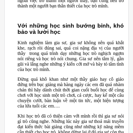
ngoài việc trở thành một người thầy, bạn cũng nên trở
thành một người bạn thân thiết của học trò mình.
Với những học sinh bướng bỉnh, khó
bảo và lười học
Kinh nghiệm làm gia sư, gia sư không nên quá khắt
khe, rạch ròi đúng sai, quá coi nặng địa vị của người
thầy trong quá trình dạy những học trò nghịch ngợm
nói riêng và học trò nói chung. Gia sư nên tâm lý, gần
gũi và lắng nghe những ý kiến cởi mở và bày tỏ tâm tình
của học trò mình.
Đừng quá khô khan như một thầy giáo hay cô giáo
đứng trên bục giảng mà hàng ngày các em đã quá nhàm
chán thì hãy dành chút thời gian cuối buổi học để cùng
chơi với học sinh một trò chơi, cá cược, hay kể một câu
chuyện cười, bàn luận về một tin tức, một hiện tượng
của lứa tuổi các em….
Khi học trò đã có thiện cảm với mình rồi thì gia sư nói
gì trò cũng nghe. Những lúc này gia sư thoả mái truyền
đạt kiến thức bài giảng cũng như những kỹ năng mềm
cần thiết cho học trò, không dừng lại ở đó gia sư còn tha